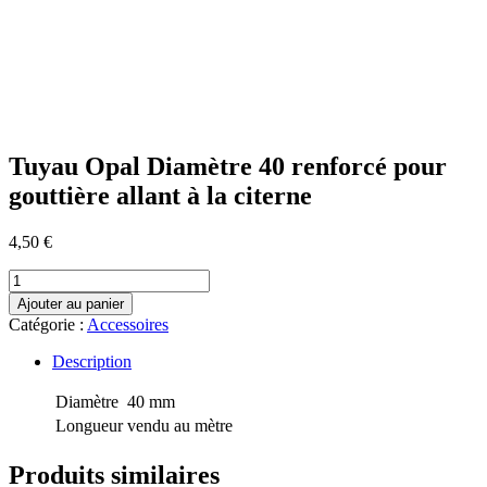
Tuyau Opal Diamètre 40 renforcé pour
gouttière allant à la citerne
4,50
€
quantité
de
Ajouter au panier
Tuyau
Catégorie :
Accessoires
Opal
Diamètre
Description
40
renforcé
Diamètre
40 mm
pour
Longueur
vendu au mètre
gouttière
allant
Produits similaires
à