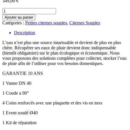
349,00
€
quantité
de
Ajouter au panier
Citerne
Catégories :
Petites citernes souples
,
Citernes Souples
souple
RPE
Description
3m3
STD
L’eau n’est plus une source intarissable et devient de plus en plus
chère. Récupérer ses eaux de pluie devient donc indispensable
(bientôt obligatoire) sur le plan écologique et économique. Nous
vous proposons des solutions complètes pour collecter, stocker l’eau
de pluie afin de l’utiliser pour vos besoins domestiques.
GARANTIE 10 ANS
1 Vanne DN 40
1 Coude a 90°
4 Coins renforcés avec une plaquette et des vis en inox
1 Event soudé Ø40
1 Kit de réparation