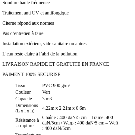
Soudure haute fréquence
Traitement anti UV et antifongique
Citerne répond aux normes
Pas d’entretien à faire
Installation extérieur, vide sanitaire ou autres
L’eau reste claire à l’abri de la pollution
LIVRAISON RAPIDE ET GRATUITE EN FRANCE
PAIMENT 100% SECURISE
Tissu
PVC 900 g/m²
Couleur
Vert
Capacité
3 m3
Dimensions
4.22m x 2.21m x 0.6m
(L x l x h)
Chaîne : 400 daN/5 cm – Trame: 400
Résistance à
daN/5cm / Warp : 400 daN/5 cm – Weft
la rupture
: 400 daN/5cm
Températures