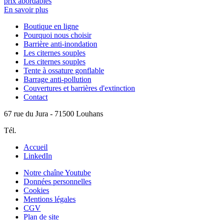
prix abordables
En savoir plus
Boutique en ligne
Pourquoi nous choisir
Barrière anti-inondation
Les citernes souples
Les citernes souples
Tente à ossature gonflable
Barrage anti-pollution
Couvertures et barrières d'extinction
Contact
67 rue du Jura - 71500 Louhans
Tél.
06 62 93 32 73
Accueil
LinkedIn
Notre chaîne Youtube
Données personnelles
Cookies
Mentions légales
CGV
Plan de site